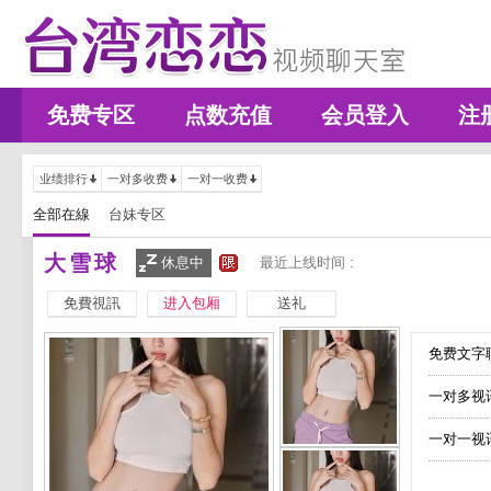
免费专区
点数充值
会员登入
注
业绩排行
一对多收费
一对一收费
全部在線
台妹专区
大雪球
休息中
最近上线时间 :
免費視訊
进入包厢
送礼
免费文字聊
一对多视
一对一视