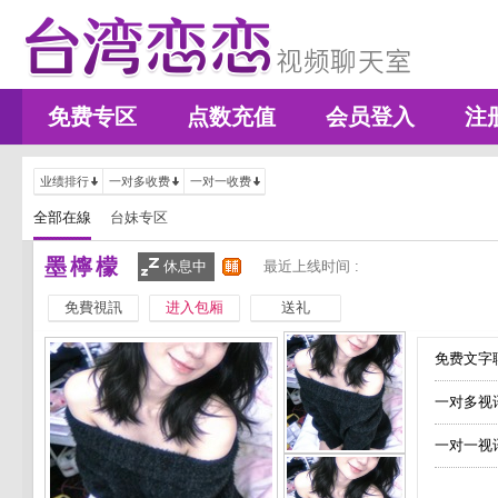
免费专区
点数充值
会员登入
注
业绩排行
一对多收费
一对一收费
全部在線
台妹专区
墨檸檬
休息中
最近上线时间 :
免費視訊
进入包厢
送礼
免费文字聊
一对多视
一对一视